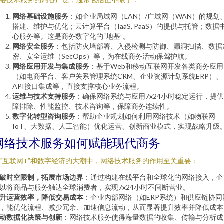
网络基础设施服务
：如企业局域网（LAN）/广域网（WAN）的规划
搭建、维护与优化；云计算平台（IaaS, PaaS）的提供与托管；数据
心服务等。这是商务数字化的“地基”。
网络安全服务
：包括防火墙部署、入侵检测与防御、漏洞扫描、数据
密、安全运维（SecOps）等，为在线商务活动保驾护航。
网络应用开发与集成服务
：基于Web和移动互联网开发各类商务应用
（如电商平台、客户关系管理系统CRM、企业资源计划系统ERP）、
API接口集成等，直接支撑核心业务流程。
运维与技术支持服务
：确保网络系统与应用7x24小时稳定运行，提
障排除、性能监控、技术咨询等，保障商务连续性。
数字化转型咨询服务
：帮助企业规划如何利用网络技术（如物联网
IoT、大数据、人工智能）优化运营、创新商业模式，实现战略升级
网络技术服务如何赋能现代商务
“互联网+”和数字经济的大潮中，网络技术服务的作用至关重要：
破时空限制，拓展市场边界
：通过构建在线平台和全球化的网络接入，企
以将商品与服务触达全球消费者，实现7x24小时不间断营业。
升运营效率，降低交易成本
：企业内部网络（如ERP系统）和供应链协同
，能优化流程、减少冗余、加速信息流动，从而显著提升效率并降低成本
动数据化决策与创新
：网络技术服务使得海量数据的收集、传输与分析成