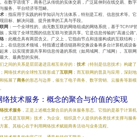
。在数字语境下，商务已从传统的实体交易，广泛延伸到在线交易、数字
与服务、平台经济等范畴。
术
：指应用于实践的科学知识与方法体系，特别是工程、信息技术等。它
现目标、解决问题、提升效率的工具与手段。
联网
：一个全球性的、由无数互联的网络组成的网络系统，基于TCP/IP
族，实现了全球范围的信息互联与资源共享。它是信息传输的“高速公路”
络
：此概念具有两层含义。广义上，它指由节点和连接构成的互联结构；
上，在信息技术领域，特指通过通信链路和交换设备将多台计算机或设备
起来，以实现资源共享和信息传递的系统（如局域网、广域网）。互联网
最大、最典型的实例。
们之间的关系是层层递进且相互依存的：
技术
（特别是信息技术）构建了
；网络技术的全球性互联形成了
互联网
；而互联网的普及与应用，深刻地
和拓展了
商务
的形态与边界，催生了电子商务、数字营销、云服务等新模
。
网络技术服务：概念的聚合与价值的实现
络技术服务
，正是上述概念聚合后的具体服务形态。它指的是基于计算机
（尤其是互联网）技术，为企业、组织及个人提供的各类技术支撑与服务
方案。其核心在于利用网络技术赋能商务活动与业务流程。
络技术服务的内容广泛，通常包括但不限于：